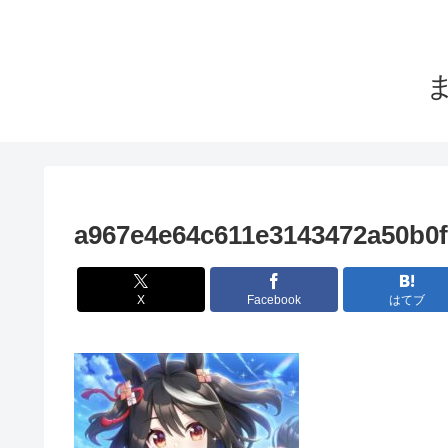
a967e4e64c611e3143472a50b0
X
Facebook
はてブ