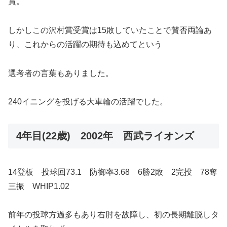
賞。
しかしこの沢村賞受賞は15敗していたことで賛否両論あ
り、これからの活躍の期待も込めてという
選考者の言葉もありました。
240イニングを投げる大車輪の活躍でした。
4年目(22歳) 2002年 西武ライオンズ
14登板 投球回73.1 防御率3.68 6勝2敗 2完投 78奪
三振 WHIP1.02
前年の投球方過多もあり右肘を故障し、初の長期離脱しタ