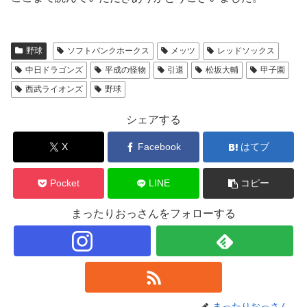
野球
ソフトバンクホークス
メッツ
レッドソックス
中日ドラゴンズ
平成の怪物
引退
松坂大輔
甲子園
西武ライオンズ
野球
シェアする
X
Facebook
はてブ
Pocket
LINE
コピー
まったりおっさんをフォローする
まったりおっさん