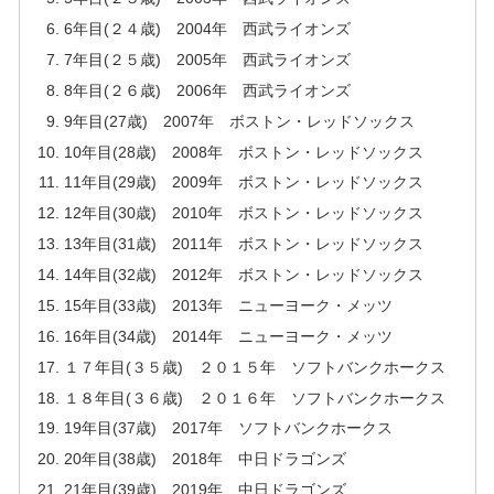
6年目(２４歳) 2004年 西武ライオンズ
7年目(２５歳) 2005年 西武ライオンズ
8年目(２６歳) 2006年 西武ライオンズ
9年目(27歳) 2007年 ボストン・レッドソックス
10年目(28歳) 2008年 ボストン・レッドソックス
11年目(29歳) 2009年 ボストン・レッドソックス
12年目(30歳) 2010年 ボストン・レッドソックス
13年目(31歳) 2011年 ボストン・レッドソックス
14年目(32歳) 2012年 ボストン・レッドソックス
15年目(33歳) 2013年 ニューヨーク・メッツ
16年目(34歳) 2014年 ニューヨーク・メッツ
１７年目(３５歳) ２０１５年 ソフトバンクホークス
１８年目(３６歳) ２０１６年 ソフトバンクホークス
19年目(37歳) 2017年 ソフトバンクホークス
20年目(38歳) 2018年 中日ドラゴンズ
21年目(39歳) 2019年 中日ドラゴンズ