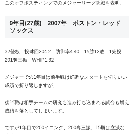
このオフポスティングでのメジャーリーグ挑戦を表明。
9年目(27歳) 2007年 ボストン・レッド
ソックス
32登板 投球回204.2 防御率4.40 15勝12敗 1完投
201奪三振 WHIP1.32
メジャーでの1年目は前半戦は好調なスタートを切りいい
成績で折り返しますが、
後半戦は相手チームの研究も進み打ち込まれる試合も増え
成績を落としてしまいます。
ですが1年目で200イニング、200奪三振、15勝は立派な