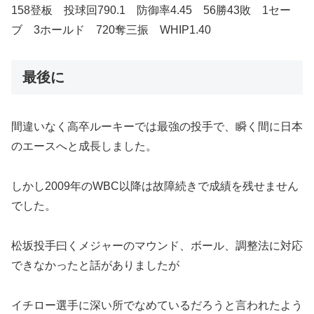
158登板 投球回790.1 防御率4.45 56勝43敗 1セー
ブ 3ホールド 720奪三振 WHIP1.40
最後に
間違いなく高卒ルーキーでは最強の投手で、瞬く間に日本
のエースへと成長しました。
しかし2009年のWBC以降は故障続きで成績を残せません
でした。
松坂投手曰くメジャーのマウンド、ボール、調整法に対応
できなかったと話がありましたが
イチロー選手に深い所でなめているだろうと言われたよう