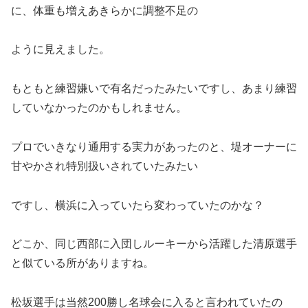
に、体重も増えあきらかに調整不足の
ように見えました。
もともと練習嫌いで有名だったみたいですし、あまり練習
していなかったのかもしれません。
プロでいきなり通用する実力があったのと、堤オーナーに
甘やかされ特別扱いされていたみたい
ですし、横浜に入っていたら変わっていたのかな？
どこか、同じ西部に入団しルーキーから活躍した清原選手
と似ている所がありますね。
松坂選手は当然200勝し名球会に入ると言われていたの