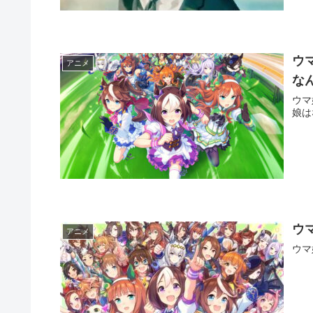
ウ
アニメ
な
ウマ
娘は
ウ
アニメ
ウマ