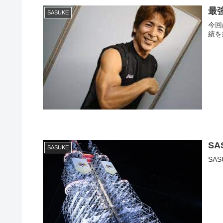
最
SASUKE
今回
績を
S
SASUKE
SA