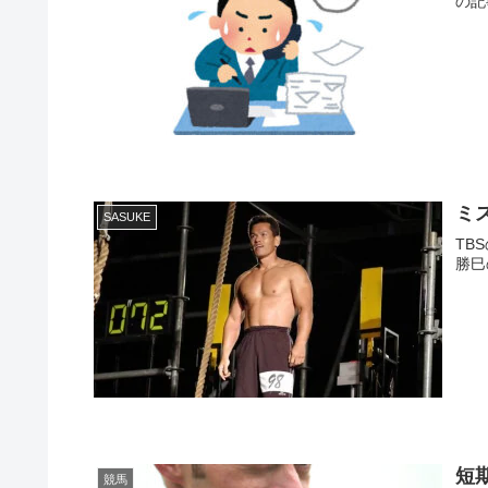
の記
ミ
SASUKE
TB
勝巳
短
競馬