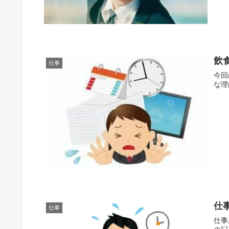
飲
仕事
今回
な理
仕
仕事
仕事