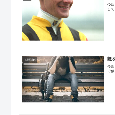
今回
して
敵
人間関係
今回
で信