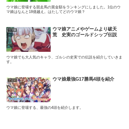
ウマ娘に登場する競走馬の賞金額をランキングにしました。1位のウ
マ娘はなんと18億越え。はたしてどのウマ娘？
ウマ娘アニメやゲームより破天
ウマ娘
荒 史実のゴールドシップ伝説
ウマ娘でも大人気のキャラ、ゴルシの史実での伝説を紹介していきま
す。
ウマ娘最強G17勝馬4頭を紹介
アニメ
ウマ娘に登場する、最強の4頭を紹介します。