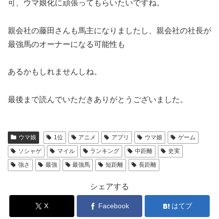
可、ウマ娘化に頑張ってもらいたいですね。
親会社の藤田さんも馬主になりましたし、親会社の社長が
最強馬のオーナーになる可能性も
あるかもしれませんしね。
最後まで読んでいただきありがとうございました。
ウマ娘
1位
アニメ
アプリ
ウマ娘
ゲーム
ソシャゲ
マイル
ランキング
中距離
史実
強さ
最強
最強馬
短距離
長距離
シェアする
X
Facebook
はてブ